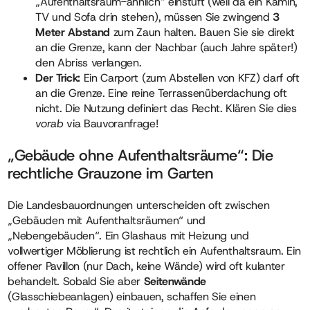
„Aufenthaltsraum-ähnlich“ einstuft (weil da ein Kamin,
TV und Sofa drin stehen), müssen Sie zwingend
3
Meter Abstand
zum Zaun halten. Bauen Sie sie direkt
an die Grenze, kann der Nachbar (auch Jahre später!)
den Abriss verlangen.
Der Trick:
Ein Carport (zum Abstellen von KFZ) darf oft
an die Grenze. Eine reine Terrassenüberdachung oft
nicht. Die Nutzung definiert das Recht. Klären Sie dies
vorab
via Bauvoranfrage!
„Gebäude ohne Aufenthaltsräume“: Die
rechtliche Grauzone im Garten
Die Landesbauordnungen unterscheiden oft zwischen
„Gebäuden mit Aufenthaltsräumen“ und
„Nebengebäuden“. Ein Glashaus mit Heizung und
vollwertiger Möblierung ist rechtlich ein Aufenthaltsraum. Ein
offener Pavillon (nur Dach, keine Wände) wird oft kulanter
behandelt. Sobald Sie aber
Seitenwände
(Glasschiebeanlagen) einbauen, schaffen Sie einen