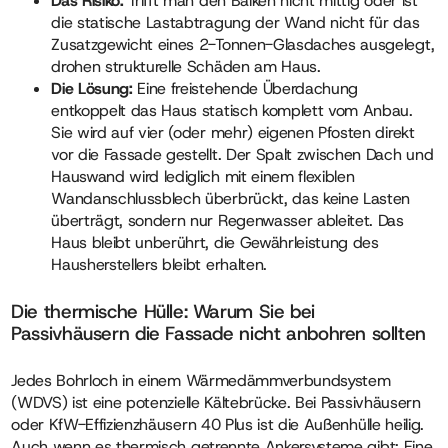
Das Risiko:
Trifft man den Balken nicht mittig oder ist
die statische Lastabtragung der Wand nicht für das
Zusatzgewicht eines 2-Tonnen-Glasdaches ausgelegt,
drohen strukturelle Schäden am Haus.
Die Lösung:
Eine freistehende Überdachung
entkoppelt das Haus statisch komplett vom Anbau.
Sie wird auf vier (oder mehr) eigenen Pfosten direkt
vor die Fassade gestellt. Der Spalt zwischen Dach und
Hauswand wird lediglich mit einem flexiblen
Wandanschlussblech überbrückt, das keine Lasten
überträgt, sondern nur Regenwasser ableitet. Das
Haus bleibt unberührt, die Gewährleistung des
Hausherstellers bleibt erhalten.
Die thermische Hülle: Warum Sie bei
Passivhäusern die Fassade nicht anbohren sollten
Jedes Bohrloch in einem Wärmedämmverbundsystem
(WDVS) ist eine potenzielle Kältebrücke. Bei Passivhäusern
oder KfW-Effizienzhäusern 40 Plus ist die Außenhülle heilig.
Auch wenn es thermisch getrennte Ankersysteme gibt: Eine