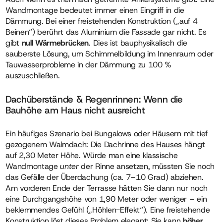
Wandmontage bedeutet immer einen Eingriff in die
Dämmung. Bei einer freistehenden Konstruktion („auf 4
Beinen“) berührt das Aluminium die Fassade gar nicht. Es
gibt
null Wärmebrücken
. Dies ist bauphysikalisch die
sauberste Lösung, um Schimmelbildung im Innenraum oder
Tauwasserprobleme in der Dämmung zu 100 %
auszuschließen.
Dachüberstände & Regenrinnen: Wenn die
Bauhöhe am Haus nicht ausreicht
Ein häufiges Szenario bei Bungalows oder Häusern mit tief
gezogenem Walmdach: Die Dachrinne des Hauses hängt
auf 2,30 Meter Höhe. Würde man eine klassische
Wandmontage
unter
der Rinne ansetzen, müssten Sie noch
das Gefälle der Überdachung (ca. 7–10 Grad) abziehen.
Am vorderen Ende der Terrasse hätten Sie dann nur noch
eine Durchgangshöhe von 1,90 Meter oder weniger – ein
beklemmendes Gefühl („Höhlen-Effekt“). Eine freistehende
Konstruktion löst dieses Problem elegant: Sie kann
höher