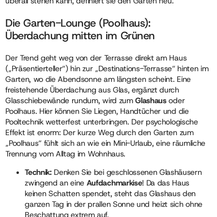
überall stehen kann, definiert sie den Garten neu.
Die Garten-Lounge (Poolhaus):
Überdachung mitten im Grünen
Der Trend geht weg von der Terrasse direkt am Haus
(„Präsentierteller“) hin zur „Destinations-Terrasse“ hinten im
Garten, wo die Abendsonne am längsten scheint. Eine
freistehende Überdachung aus Glas, ergänzt durch
Glasschiebewände rundum, wird zum
Glashaus
oder
Poolhaus. Hier können Sie Liegen, Handtücher und die
Pooltechnik wetterfest unterbringen. Der psychologische
Effekt ist enorm: Der kurze Weg durch den Garten zum
„Poolhaus“ fühlt sich an wie ein Mini-Urlaub, eine räumliche
Trennung vom Alltag im Wohnhaus.
Technik:
Denken Sie bei geschlossenen Glashäusern
zwingend an eine
Aufdachmarkise
! Da das Haus
keinen Schatten spendet, steht das Glashaus den
ganzen Tag in der prallen Sonne und heizt sich ohne
Beschattung extrem auf.