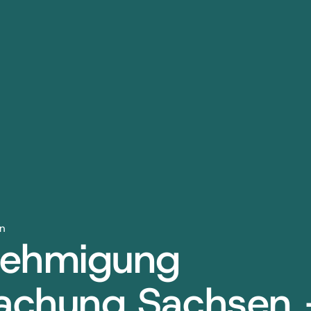
n
nehmigung
dachung Sachsen 