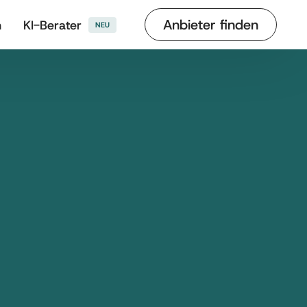
Anbieter finden
n
KI-Berater
NEU
Anthrazit
Aluminum vs Holz
Montage
Freistehend